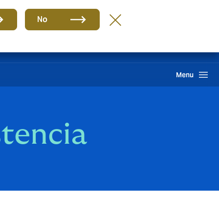
Grupo
ES
No
Clientes
Reclamación
Howden One Network
Buscar
Menu
stencia