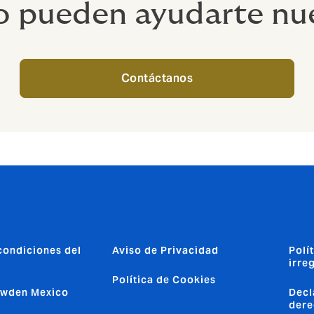
 pueden ayudarte nue
Contáctanos
condiciones del
Aviso de Privacidad
Polí
irre
Política de Cookies
owden Mexico
Decl
dere