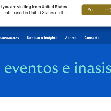
d you are visiting from United States
Yes
lients based in United States on the
Daños / Fianzas
Portal 
Noticias e Insights
Acerca
Contacto
Individuales
eventos e inasi