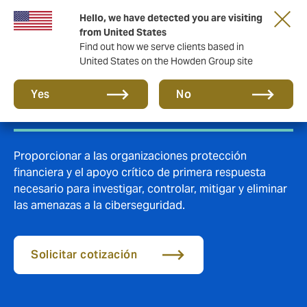
Hello, we have detected you are visiting
from United States
Find out how we serve clients based in
United States on the Howden Group site
Seguro Cyber
Yes
No
Proporcionar a las organizaciones protección
financiera y el apoyo crítico de primera respuesta
necesario para investigar, controlar, mitigar y eliminar
las amenazas a la ciberseguridad.
Solicitar cotización