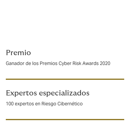
Nos aseguramos que conozcas cómo tu póliza de
seguro puede responder a un incidente cibernético, y
tenemos un equipo de gestión de reclamaciones
fuerte y experimentado para apoyarte durante el
proceso de reclamaciones, en caso de que ocurra un
incidente.
Premio
Ganador de los Premios Cyber Risk Awards 2020
Expertos especializados
100 expertos en Riesgo Cibernético