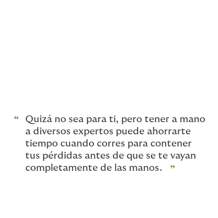
totalmente actualizadas y responden a los últimos
desafíos.
Si no has presupuestado un seguro Cyber este año,
recuerda que los ciberdelincuentes no esperan.
La resolución de problemas cibernéticos es una
especialidad de Howden.
Quizá no sea para ti, pero tener a mano
a diversos expertos puede ahorrarte
tiempo cuando corres para contener
tus pérdidas antes de que se te vayan
completamente de las manos.