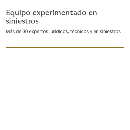
Equipo experimentado en
siniestros
Más de 30 expertos jurídicos, técnicos y en siniestros
¿Qué es el seguro Cyber?
El seguro Cyber, también conocido como seguro de
riesgos cibernéticos, es la protección de tu empresa
frente a ataques ilegales para acceder a los datos de
tu organización o para interrumpir tus operaciones
con fines delictivos, de espionaje, políticos o
simplemente por despiste.