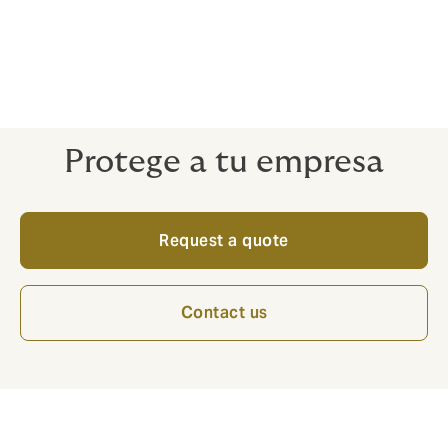
seguro Cyber como parte de la lista de
verificación del cumplimiento de las empresas
proveedoras.
El mayor cortafuegos del mundo no
protegerá tu sistema de los intrusos.
Protege a tu empresa
Request a quote
Contact us