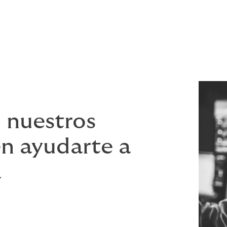
ficie
jadores
 nuestros
n ayudarte a
a