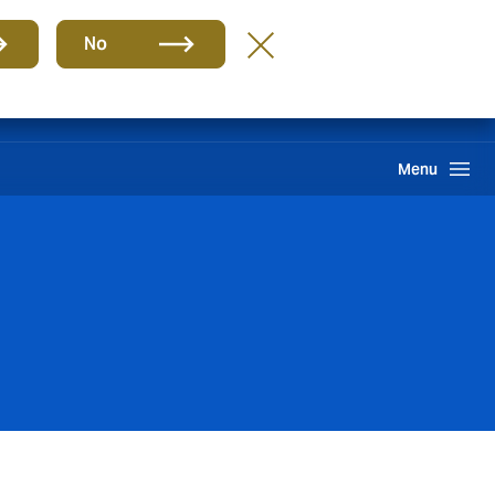
Grupo
ES
No
Clientes
Reclamación
Howden One Network
Buscar
Menu