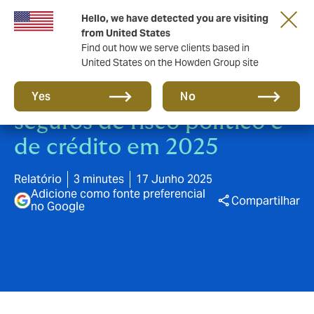
Hello, we have detected you are visiting
from United States
Find out how we serve clients based in
United States on the Howden Group site
Relatório da Howden sobre
Yes
No
seguros de risco político e
de crédito em 2025
Relatório
3 minutes
17 Junho 2025
Adicione como fonte preferencial
Compartilhar
no Google