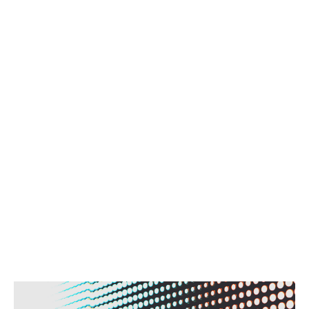
Apesar do cenário macroeconômico desafiador, o
mercado de CPRI continua a superar a maioria das
outras linhas de negócios.
O mercado de CPRI tem experiência inigualável em
operar em ambientes fluidos e, como mostra nossa
análise proprietária, registrou resultados líderes no
setor na última década. Até mesmo a série de choques
econômicos e geopolíticos dos últimos anos fez
pouco para conter o desempenho, com os resultados
de subscrição da última década rivalizando com os
melhores do mercado.
E com uma base de prêmios de US$ 49 bilhões,
abrangendo seis segmentos de produtos distintos em
todo o mercado de CPRI e garantia, ela supera a
maioria das outras linhas de produtos especializados.