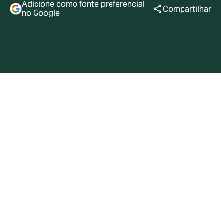
Adicione como fonte preferencial
Compartilhar
no Google
Londres, 25 de maio de 2023:
A Howden, uma das
principais corretoras de seguros internacional,
anuncia hoje que 1.000 de seus funcionários optaram
por investir pela primeira vez na companhia por meio
de seu esquema de Oferta Interna de Ações (ISO) para
2023. Isso eleva o número total de funcionários
acionistas para aproximadamente 4.500 em 35 dos 50