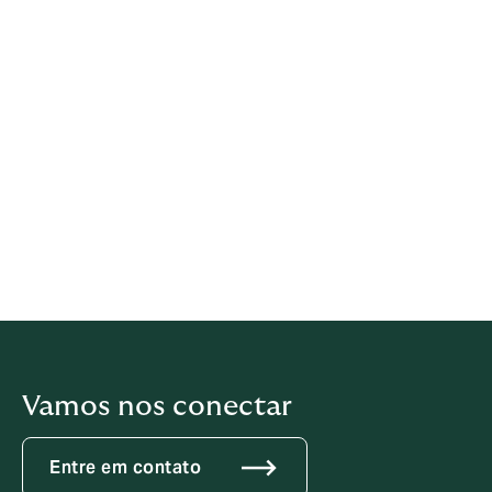
amizade, confiança e independência, e a liberdade de
construir uma empresa que pertence e é dirigida pelas
pessoas que nela trabalham. Nosso modelo exclusivo
de capital e propriedade de funcionários é um
diferencial importante para atrairmos os melhores
talentos empreendedores do mercado e fazermos
parcerias com empresas culturalmente alinhadas para
impulsionar o crescimento sustentável. Desde que a
empresa foi fundada em 1994, reinvestimos nossos
lucros de volta no negócio em vez de pagar
dividendos, e continuaremos a fazê-lo para construir o
negócio pelos próximos 29 anos."
Vamos nos conectar
Entre em contato