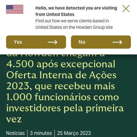
Hello, we have detected you are visiting
from United States
Find out how we serve clients based in
United States on the Howden Group site
Os funcionários acionistas
Yes
No
da Howden chegam a
4.500 após excepcional
Oferta Interna de Ações
2023, que recebeu mais
1.000 funcionários como
investidores pela primeira
vez
Notícias
3 minutes
25 Março 2023