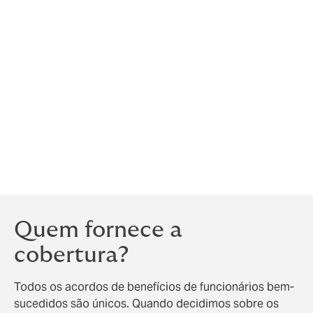
comunicação é crucial - e frequentemente
negligenciada.
Você não pode simplesmente comprar o seguro de
benefícios ao empregado e assumir que o seu
trabalho está feito.
Estamos felizes em realizar oficinas e fornecer manuais
personalizados, até mesmo treinar seus recrutadores
e gerentes de contratação para 'vender' sua empresa
para os empregados em potencial.
Quem fornece a
cobertura?
Todos os acordos de benefícios de funcionários bem-
sucedidos são únicos. Quando decidimos sobre os