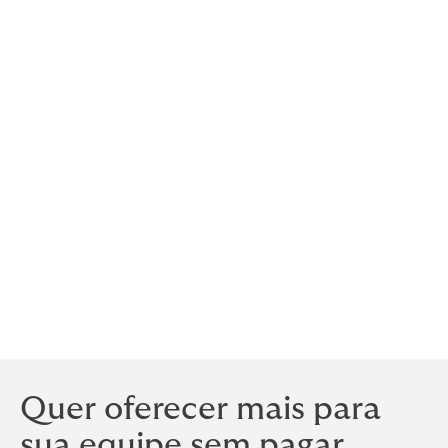
Benefícios para
expatriados e empregados
internacionais
Exigências de conformidade são diferentes em todo o
mundo - assim como os mercados de seguros. Ter as
disposições certas exige conhecimento mundial.
A Howden é uma empresa verdadeiramente global,
com escritórios e parceiros confiáveis em mais de 90
países. Equiparemos seu programa para entregar
resultados onde quer que seus colaboradores
trabalhem no mundo.
Quer oferecer mais para
sua equipe sem pagar