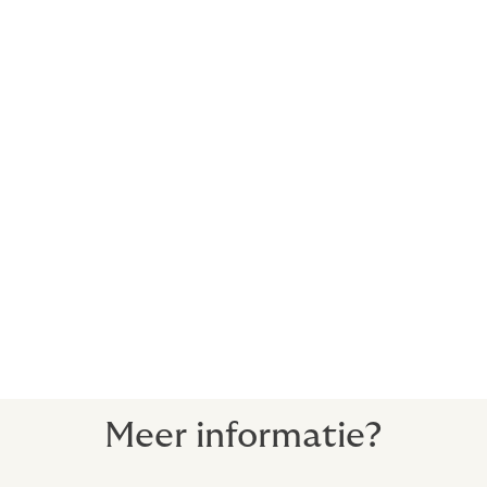
Oorlogsrisicoverzekering
Verzekering tegen confiscatie,
onteigening en nationalisatie
Kredietverzekering
Met onze oorlogs- en politiek risicoverzekering kunt u
de marktwaarde van uw investering verzekeren.
Wanneer een waardedaling aantoonbaar het gevolg is
van de politieke situatie, bent u beschermd.
Meer informatie?