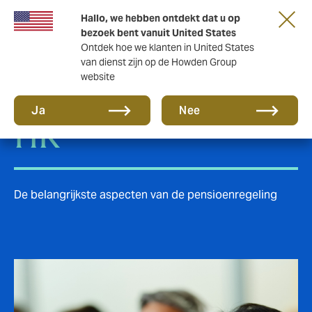
Hallo, we hebben ontdekt dat u op
bezoek bent vanuit United States
Ontdek hoe we klanten in United States
van dienst zijn op de Howden Group
website
Pensioenopleiding
Ja
Nee
HR
De belangrijkste aspecten van de pensioenregeling