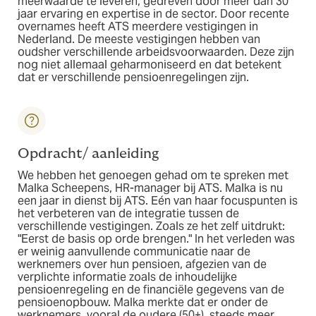
meerwaarde te leveren, gedreven door meer dan 30
jaar ervaring en expertise in de sector. Door recente
overnames heeft ATS meerdere vestigingen in
Nederland. De meeste vestigingen hebben van
oudsher verschillende arbeidsvoorwaarden. Deze zijn
nog niet allemaal geharmoniseerd en dat betekent
dat er verschillende pensioenregelingen zijn.
Opdracht/ aanleiding
We hebben het genoegen gehad om te spreken met
Malka Scheepens, HR-manager bij ATS. Malka is nu
een jaar in dienst bij ATS. Eén van haar focuspunten is
het verbeteren van de integratie tussen de
verschillende vestigingen. Zoals ze het zelf uitdrukt:
"Eerst de basis op orde brengen." In het verleden was
er weinig aanvullende communicatie naar de
werknemers over hun pensioen, afgezien van de
verplichte informatie zoals de inhoudelijke
pensioenregeling en de financiële gegevens van de
pensioenopbouw. Malka merkte dat er onder de
werknemers, vooral de oudere (50+), steeds meer