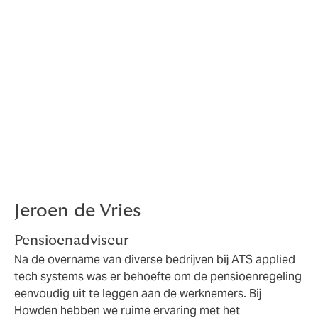
Verder is zij van mening dat er altijd een eigen
verantwoordelijkheid bij de werknemer moet blijven.
“Jij bent de eigenaar van je pensioen. Je moet zelf aan
het roer staan om te berekenen of je opgebouwde
pensioen toereikend is voor jouw toekomstige
levenswensen, en zo niet, dan moet je aanvullende
maatregelen treffen.” Kortom, de werkgever biedt
pensioencommunicatie aan, maar het is aan de
werknemer om te besluiten of hij hier gebruik van wil
maken en wat hij vervolgens met deze informatie doet.
Jeroen de Vries
Pensioenadviseur
Na de overname van diverse bedrijven bij ATS applied
tech systems was er behoefte om de pensioenregeling
eenvoudig uit te leggen aan de werknemers. Bij
Howden hebben we ruime ervaring met het