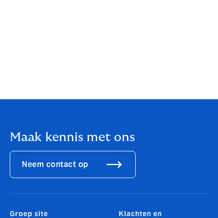
Gezien de positieve resultaten wil Malka graag de
pensioensessies eens per anderhalf jaar herhalen. Ze
wil ook zorgen dat het een vast onderdeel wordt van
het onboardingstraject en op deze manier werknemers
een handleiding geven over hoe hun pensioen wordt
opgebouwd. Ten slotte hebben de sessies HR aan het
denken gezet over hoe ze in de toekomst hun
pensioenregelingen willen inrichten.
Maak kennis met ons
Neem contact op
Groep site
Klachten en