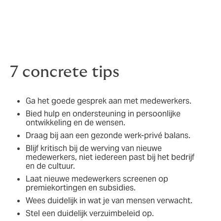
“Aandacht voor medewerkers,
ontwikkelingsmogelijkheden maar ook een goede
selectie aan de poort blijft het belangrijkste", vertelt
Daniël. Hij geeft de volgende tips om verzuim te
voorkomen en een gezonde werkomgeving te creëren:
7 concrete tips
Ga het goede gesprek aan met medewerkers.
Bied hulp en ondersteuning in persoonlijke
ontwikkeling en de wensen.
Draag bij aan een gezonde werk-privé balans.
Blijf kritisch bij de werving van nieuwe
medewerkers, niet iedereen past bij het bedrijf
en de cultuur.
Laat nieuwe medewerkers screenen op
premiekortingen en subsidies.
Wees duidelijk in wat je van mensen verwacht.
Stel een duidelijk verzuimbeleid op.