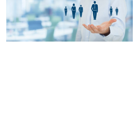
Rol van de externe
adviseur
‘In de praktijk zien we dat veel externe dienstverleners
die werkgever en werknemers bij verzuim moeten
helpen reactief en afwachtend zijn’, licht Daniël toe.
‘Veel dienstverleningsmodellen zijn dan ook zo
ingericht dat als iedereen voldoet aan alle