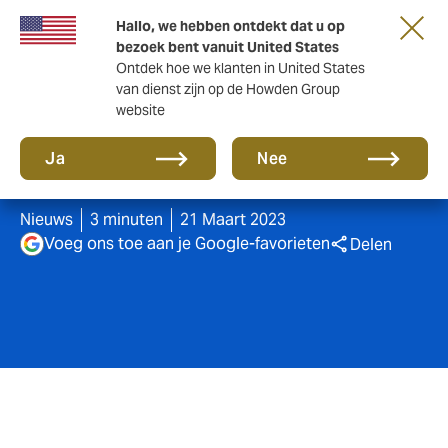
Hallo, we hebben ontdekt dat u op
bezoek bent vanuit United States
Ontdek hoe we klanten in United States
van dienst zijn op de Howden Group
website
Verzuim loopt op, maar je
Ja
Nee
kan er wat aan doen!
Nieuws
3 minuten
21 Maart 2023
Voeg ons toe aan je Google-favorieten
Delen