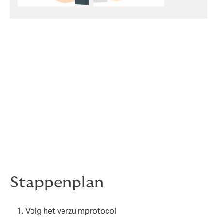
‘Ziekteverzuim volledig voorkomen binnen bedrijven is
onmogelijk. Maar om grip te krijgen op het verzuim is
het belangrijk om de juist stappen te doorlopen’. ‘We
zien vaak dat werkgevers een of meerdere punten
vergeten op te pakken'. En dat is jammer benadrukt
Daniël. Tenslotte nog een tip: ‘Vergeet ook vooral de
95% gezonde medewerkers niet, die hebben ook
aandacht nodig!’
Stappenplan
Volg het verzuimprotocol