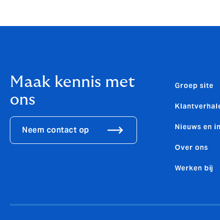
Njio, Freek Verhaaf en Jurgen van Woensel 
Maak kennis met
Groep site
ons
Klantverhal
Nieuws en i
Neem contact op
Over ons
Werken bij