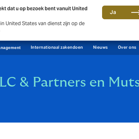
kt dat u op bezoek bent vanuit United
Ja
n United States van dienst zijn op de
Contact en kantoren
Sc
e
Internationaal zakendoen
Nieuws
Over ons
anagement
LC & Partners en Muts