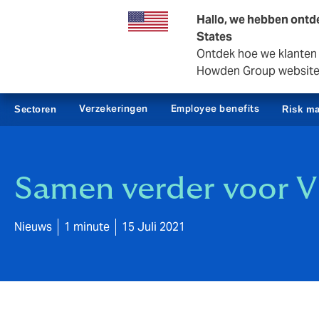
Zakelijk
Private Insurance
Hallo, we hebben ontde
States
Ontdek hoe we klanten i
Howden Group websit
Verzekeringen
Employee benefits
Sectoren
Risk m
Samen verder voor V
Nieuws
1 minute
15 Juli 2021