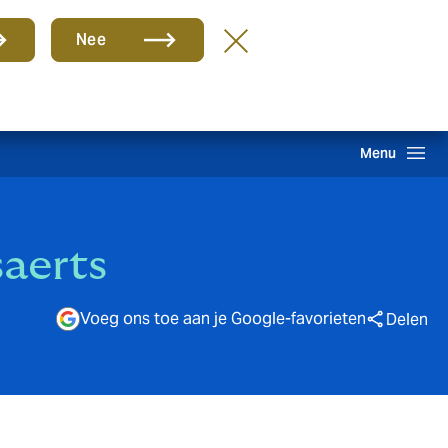
Groep
NL
Nee
hade melden
Inloggen
Howden One Network
Zoeken
Menu
aerts
Voeg ons toe aan je Google-favorieten
Delen