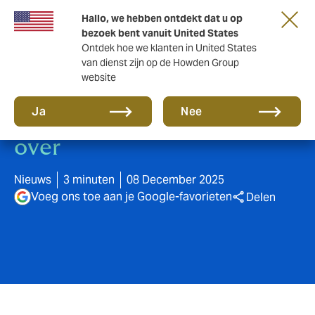
Hallo, we hebben ontdekt dat u op
bezoek bent vanuit United States
Ontdek hoe we klanten in United States
van dienst zijn op de Howden Group
website
Reizen en tussenjaren: Met
Ja
Nee
een gerust hart de wereld
over
Nieuws
3 minuten
08 December 2025
Voeg ons toe aan je Google-favorieten
Delen