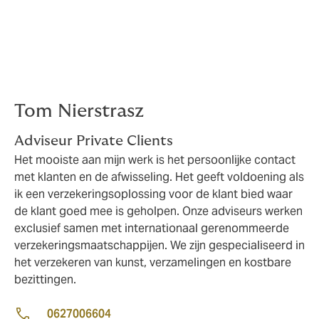
Gaat u binnenkort op pad of plant uw zoon of dochter
een wereldreis? Laat het ons weten. Met een goede
voorbereiding kunt u genieten van het avontuur, in de
zekerheid dat er altijd iemand klaarstaat als er iets
onverwachts gebeurt.
Tom Nierstrasz
Adviseur Private Clients
Het mooiste aan mijn werk is het persoonlijke contact
met klanten en de afwisseling. Het geeft voldoening als
ik een verzekeringsoplossing voor de klant bied waar
de klant goed mee is geholpen. Onze adviseurs werken
exclusief samen met internationaal gerenommeerde
verzekeringsmaatschappijen. We zijn gespecialiseerd in
het verzekeren van kunst, verzamelingen en kostbare
bezittingen.
0627006604