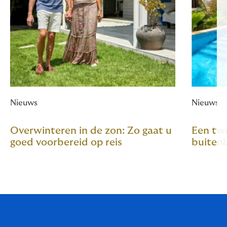
Nieuws
Nieuws
Overwinteren in de zon: Zo gaat u
Een twe
goed voorbereid op reis
buitenl