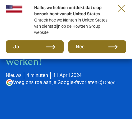
Hallo, we hebben ontdekt dat u op
bezoek bent vanuit United States
Ontdek hoe we klanten in United States
van dienst zijn op de Howden Group
website
Pensioencommunicatie:
Ja
Nee
Laat uw pensioen voor u
werken!
Nieuws
4 minuten
11 April 2024
Voeg ons toe aan je Google-favorieten
Delen