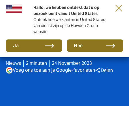
Hallo, we hebben ontdekt dat u op
bezoek bent vanuit United States
Ontdek hoe we klanten in United States
van dienst zijn op de Howden Group
website
Hoe moet u een e-bike
Ja
Nee
verzekeren?
Nieuws
2 minuten
24 November 2023
Voeg ons toe aan je Google-favorieten
Delen