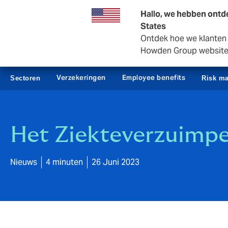
Zakelijk
Private Insurance
Hallo, we hebben ontde
States
Ontdek hoe we klanten i
Howden Group websit
Verzekeringen
Employee benefits
Sectoren
Risk m
Het Ziekteverzuimpe
Nieuws
4 minuten
26 Juni 2023