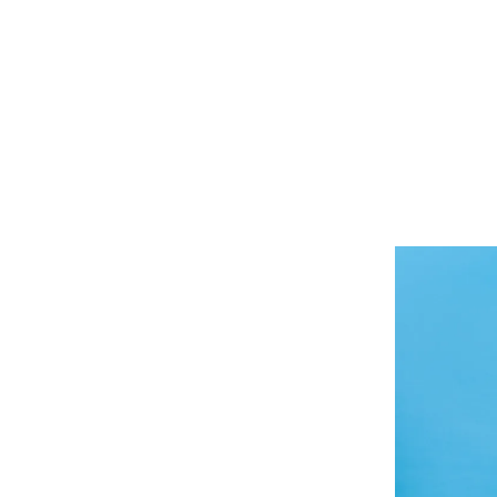
ak van de investering in duurzame inzetbaarheid.
ctoren met meer dan 100 werknemers. Heeft u interesse in ho
ël Rijnbeek.