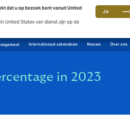
kt dat u op bezoek bent vanuit United
Ja
n United States van dienst zijn op de
Contact en kantoren
Sc
e
Internationaal zakendoen
Nieuws
Over ons
anagement
rcentage in 2023