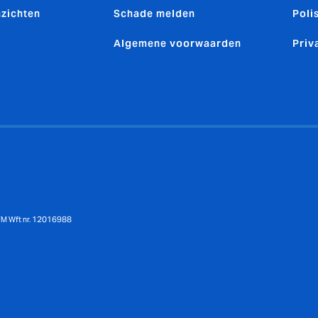
nzichten
Schade melden
Poli
Algemene voorwaarden
Priv
AFM Wft nr. 12016988