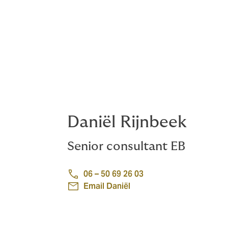
HR ook Finance meenemen in nut en noodza
Het model werkt voor bedrijven in alle se
kan helpen? Neem dan contact op met Dani
Meer over duurzame inzetbaarheid
Daniël Rijnbeek
Senior consultant EB
06 – 50 69 26 03
Email Daniël