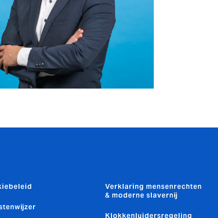
iebeleid
Verklaring mensenrechten
& moderne slavernij
stenwijzer
Klokkenluidersregeling