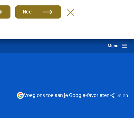
Groep
NL
Nee
hade melden
Inloggen
Howden One Network
Zoeken
Menu
Voeg ons toe aan je Google-favorieten
Delen