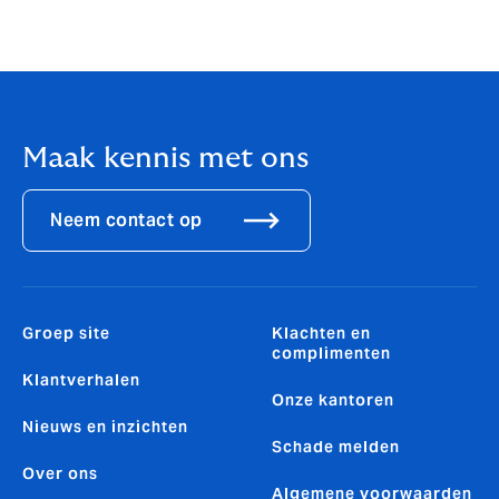
betekent voor uw bestuurdersaansprakelijkheid? We
vertellen u hier graag meer over in een persoonlijk
gesprek.
Maak kennis met ons
Neem contact op
Groep site
Klachten en
complimenten
Klantverhalen
Onze kantoren
Nieuws en inzichten
Schade melden
Over ons
Algemene voorwaarden