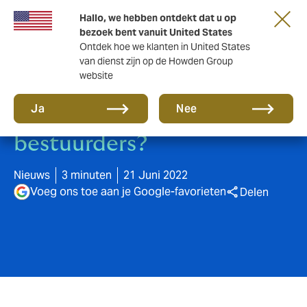
Hallo, we hebben ontdekt dat u op
bezoek bent vanuit United States
Ontdek hoe we klanten in United States
van dienst zijn op de Howden Group
website
ESG: wat is het en wat
Ja
Nee
wordt er verwacht van
bestuurders?
Nieuws
3 minuten
21 Juni 2022
Voeg ons toe aan je Google-favorieten
Delen