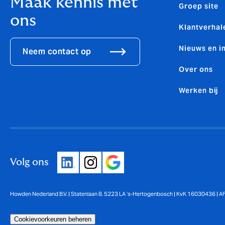
Maak kennis met
Groep site
ons
Klantverhal
Nieuws en i
Neem contact op
Over ons
Werken bij
Volg ons
Howden Nederland B.V. | Statenlaan 8, 5223 LA ’s-Hertogenbosch | KvK 16030436 | 
Cookievoorkeuren beheren