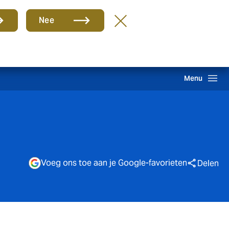
Groep
NL
Nee
hade melden
Inloggen
Howden One Network
Zoeken
Menu
Voeg ons toe aan je Google-favorieten
Delen