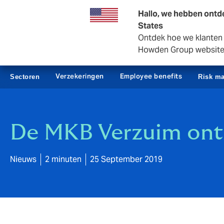
Zakelijk
Private Insurance
Hallo, we hebben ontde
States
Ontdek hoe we klanten i
Howden Group websit
Verzekeringen
Employee benefits
Sectoren
Risk m
De MKB Verzuim ont
Nieuws
2 minuten
25 September 2019