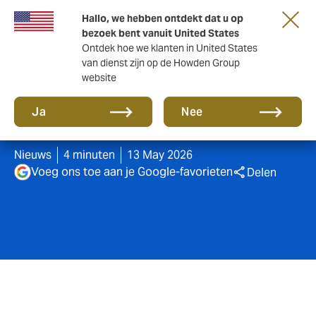
Hallo, we hebben ontdekt dat u op
bezoek bent vanuit United States
Ontdek hoe we klanten in United States
van dienst zijn op de Howden Group
website
Banksy en Girl with
Ja
Nee
Balloon in 2026
Nieuws
4 minuten
13 May 2026
Voeg ons toe aan je Google-favorieten
Delen