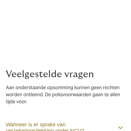
RSD Reise Service Deutschland GmbH
CampingVision International AG
Polisvoorwaarden en schade claimen
De polisvoorwaarden kunt u
hier
lezen.
Binnen 1 maand na thuiskomst moet u uw schadeclaim
indienen bij de reisorganisator. De reisorganisator
handelt uw schadeclaim vervolgens af met de
Veelgestelde vragen
verzekeraar.
Aan onderstaande opsomming kunnen geen rechten
worden ontleend. De polisvoorwaarden gaan te allen
tijde voor.
Wanneer is er sprake van
verzekeringsdekking onder NCV?