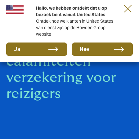
Hallo, we hebben ontdekt dat u op
bezoek bent vanuit United States
Ontdek hoe we klanten in United States
van dienst zijn op de Howden Group
website
Nederlandse
Ja
Nee
calamiteiten
verzekering voor
reizigers