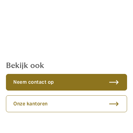
Emailadressen:
Algemeen
info@howdennederland.nl
Schades particulier
claims.particulier@howdennederland.nl
Schades zakelijk
Claims.zakelijk@howdennederland.nl
Bekijk ook
Neem contact op
Onze kantoren