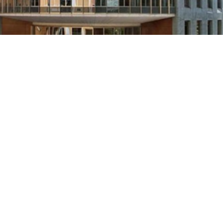
ns
LA ‘s-Hertogenbosch
-Hertogenbosch