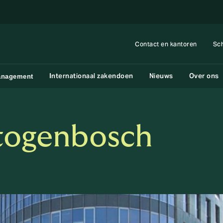
Contact en kantoren
Sc
Internationaal zakendoen
Nieuws
Over ons
anagement
rtogenbosch