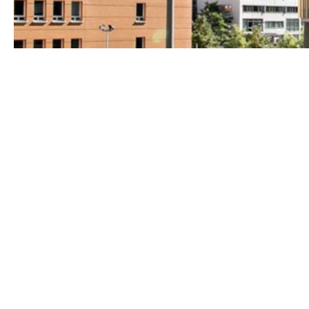
Contactgegeve
Adres
Kantoorgebouw Riva, Statenlaan 8, 5223 
Ons postadres: Postbus 1999, 5200 BZ ‘s