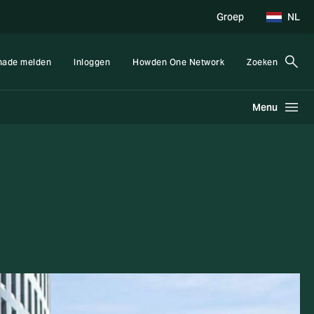
Groep
NL
hade melden
Inloggen
Howden One Network
Zoeken
Menu