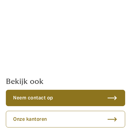
and.nl
Hypotheken
hypotheken.bieldermankoetsier@howdenned
erland.nl
Leven
leven.bieldermankoetsier@howdennederland.
nl
Portalen
Werkmaterieel
Bekijk ook
Neem contact op
Onze kantoren