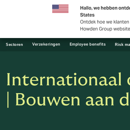
Zakelijk
Private Insurance
Hallo, we hebben ontde
States
Ontdek hoe we klanten i
Howden Group websit
Verzekeringen
Employee benefits
Sectoren
Risk m
Internationaal
| Bouwen aan 