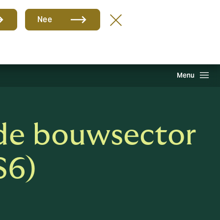
Groep
NL
Nee
hade melden
Inloggen
Howden One Network
Zoeken
Menu
 de bouwsector
S6)