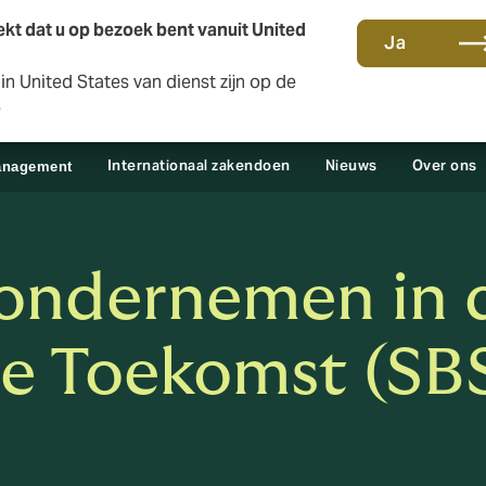
kt dat u op bezoek bent vanuit United
Ja
n United States van dienst zijn op de
Contact en kantoren
Sc
e
Internationaal zakendoen
Nieuws
Over ons
anagement
 ondernemen in
de Toekomst (SB