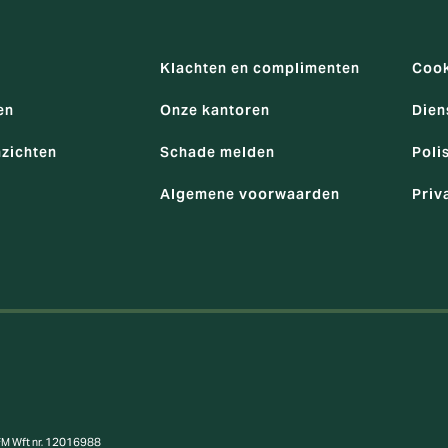
Klachten en complimenten
Cook
en
Onze kantoren
Dien
nzichten
Schade melden
Poli
Algemene voorwaarden
Priv
AFM Wft nr. 12016988