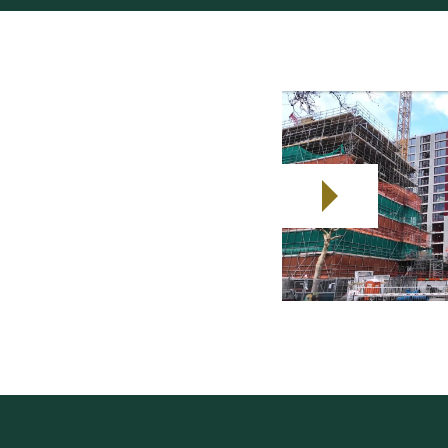
erantwoord internationaal
en aan de Toekomst
op
e kennis, risicomanagement
elpen om met vertrouwen over
 mei. Heb je vragen of wil je
en in de bouwsector? Neem
ederland.nl
.