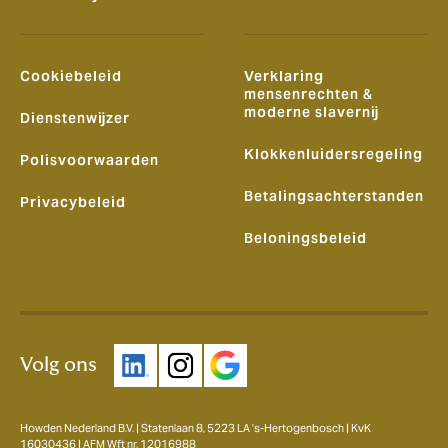
Cookiebeleid
Verklaring
mensenrechten &
moderne slavernij
Dienstenwijzer
Klokkenluidersregeling
Polisvoorwaarden
Betalingsachterstanden
Privacybeleid
Beloningsbeleid
Volg ons
Howden Nederland B.V. | Statenlaan 8, 5223 LA ’s-Hertogenbosch | KvK
16030436 | AFM Wft nr. 12016988