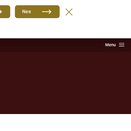
Groep
NL
Nee
hade melden
Inloggen
Howden One Network
Zoeken
Menu