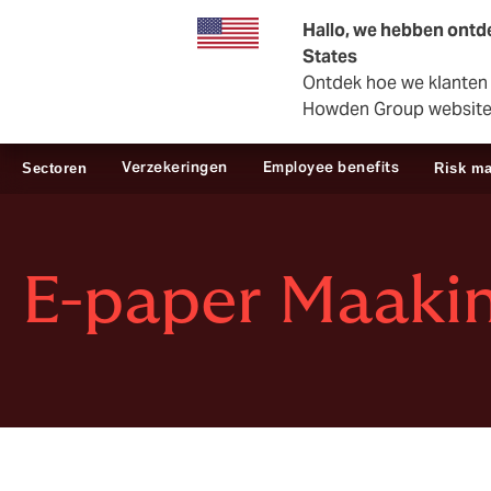
Zakelijk
Private Insurance
Hallo, we hebben ontde
States
Ontdek hoe we klanten i
Howden Group websit
Verzekeringen
Employee benefits
Sectoren
Risk m
E-paper Maakin