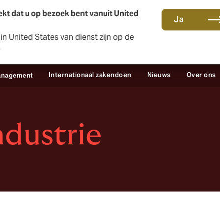
kt dat u op bezoek bent vanuit United
Ja
n United States van dienst zijn op de
Contact en kantoren
Sc
e
Internationaal zakendoen
Nieuws
Over ons
anagement
dustrie