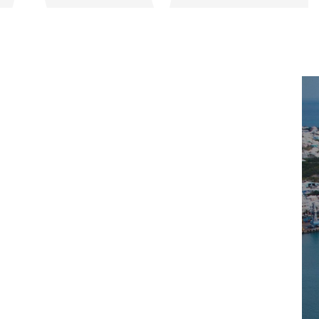
en de kluis
t niet in één keer veranderd, maar
zelden verkeerd geregeld, maar vaak
en en dat nu niet altijd meer zijn. Deze
et om meer te verzekeren, maar om
te maken rond overzicht en regie bij
aper