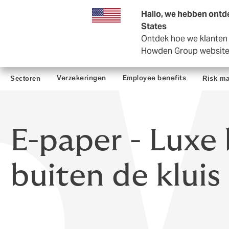
Zakelijk
Private Insurance
Hallo, we hebben ontde
States
Ontdek hoe we klanten i
Howden Group websit
Verzekeringen
Employee benefits
Sectoren
Risk m
E-paper - Luxe 
buiten de kluis