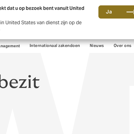
kt dat u op bezoek bent vanuit United
Ja
n United States van dienst zijn op de
Contact en kantoren
Sc
e
Internationaal zakendoen
Nieuws
Over ons
anagement
bezit