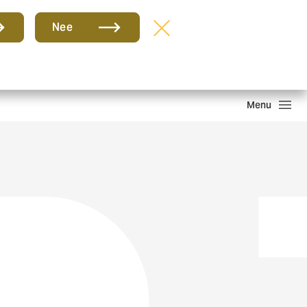
Groep
NL
Nee
hade melden
Inloggen
Howden One Network
Zoeken
Menu