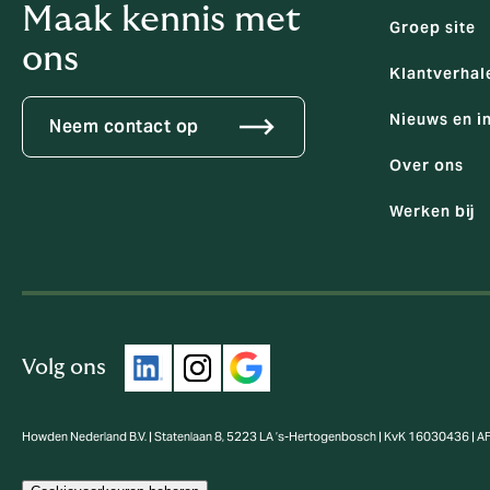
Maak kennis met
Groep site
ons
Klantverhal
Nieuws en i
Neem contact op
Over ons
Werken bij
Volg ons
Howden Nederland B.V. | Statenlaan 8, 5223 LA ’s-Hertogenbosch | KvK 16030436 | 