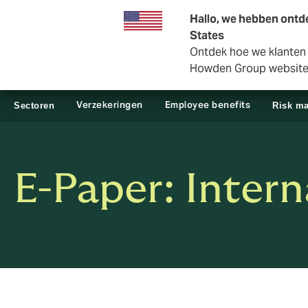
Zakelijk
Private Insurance
Hallo, we hebben ontde
States
Ontdek hoe we klanten i
Howden Group websit
Verzekeringen
Employee benefits
Sectoren
Risk m
E-Paper: Intern