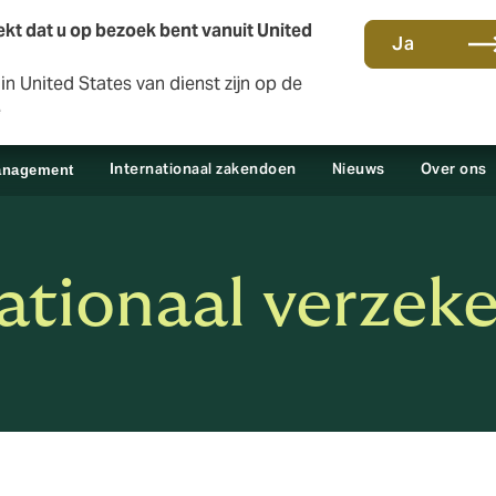
kt dat u op bezoek bent vanuit United
Ja
n United States van dienst zijn op de
Contact en kantoren
Sc
e
Internationaal zakendoen
Nieuws
Over ons
anagement
ationaal verzek