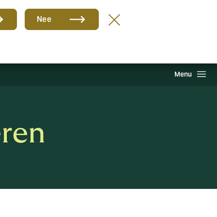
Groep
NL
Nee
hade melden
Inloggen
Howden One Network
Zoeken
Menu
eren