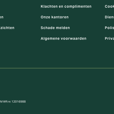
Klachten en complimenten
Cook
en
Onze kantoren
Dien
nzichten
Schade melden
Poli
Algemene voorwaarden
Priv
AFM Wft nr. 12016988