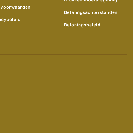
Klokkenluidersregeling
svoorwaarden
Betalingsachterstanden
acybeleid
Beloningsbeleid