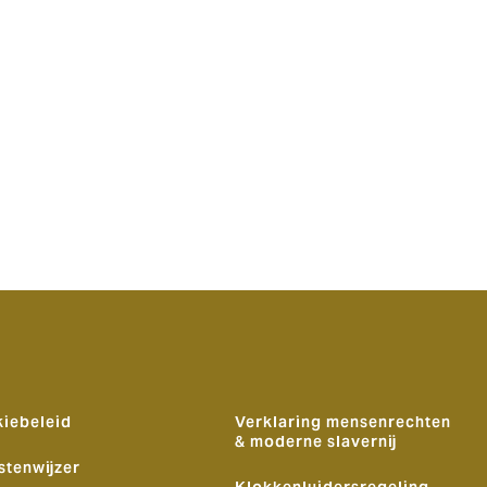
iebeleid
Verklaring mensenrechten
& moderne slavernij
stenwijzer