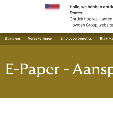
Zakelijk
Private Insurance
Hallo, we hebben ontde
States
Ontdek hoe we klanten i
Howden Group websit
Verzekeringen
Employee benefits
Sectoren
Risk m
E-Paper - Aans