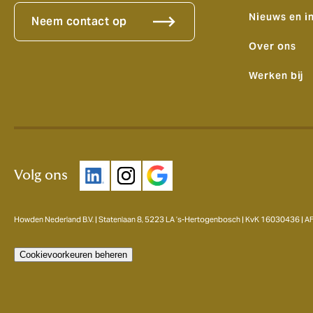
Nieuws en i
Neem contact op
Over ons
Werken bij
Volg ons
Howden Nederland B.V. | Statenlaan 8, 5223 LA ’s-Hertogenbosch | KvK 16030436 | 
Cookievoorkeuren beheren