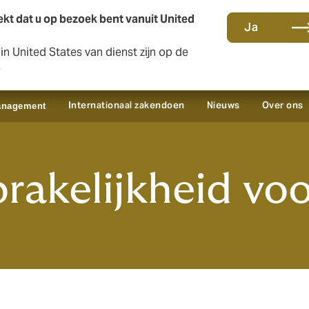
kt dat u op bezoek bent vanuit United
Ja
n United States van dienst zijn op de
Contact en kantoren
Sc
e
Internationaal zakendoen
Nieuws
Over ons
anagement
prakelijkheid vo