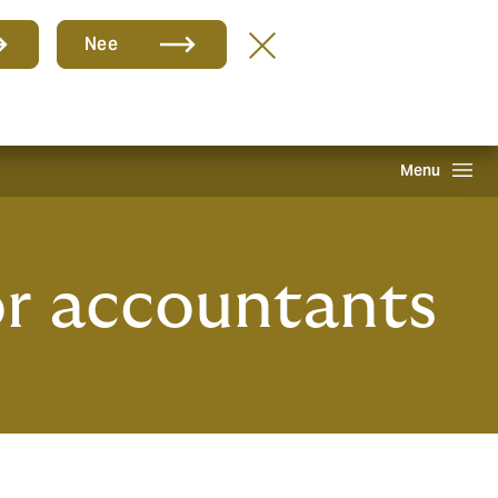
Groep
NL
Nee
hade melden
Inloggen
Howden One Network
Zoeken
Menu
or accountants