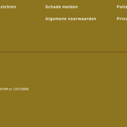
nzichten
Schade melden
Poli
Algemene voorwaarden
Priv
AFM Wft nr. 12016988