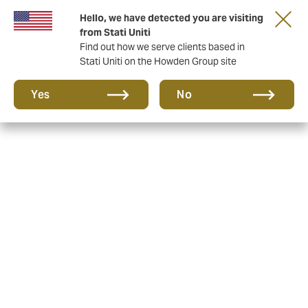
Hello, we have detected you are visiting
from Stati Uniti
Find out how we serve clients based in
Stati Uniti on the Howden Group site
Yes
No
HOWDEN Treviso S.r.l.:
Gestione dei reclami
Il contraente, l’assicurato, il beneficiario e il
danneggiato hanno la facoltà, ferma restando la
possibilità di rivolgersi all’Autorità Giudiziaria, di
inoltrare reclamo per iscritto all’intermediario o
all’impresa di assicurazione (facsimile).
Il responsabile della funzione incaricata della gestione
dei reclami è la Sig.ra Valeria Pagura.