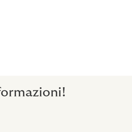
ccole, medie
sposizione e
formazioni!