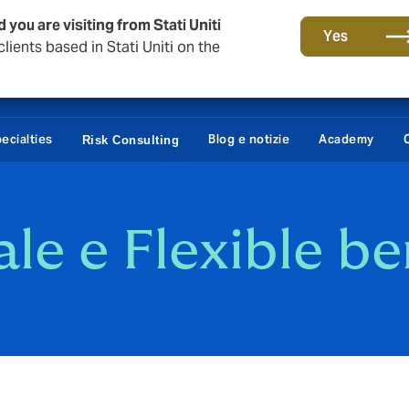
 you are visiting from Stati Uniti
Yes
lients based in Stati Uniti on the
ecialties
Blog e notizie
Academy
Risk Consulting
le e Flexible be