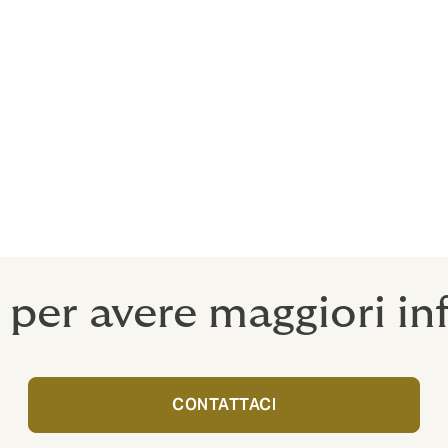
oll;
borsi e sinistri;
enefit;
a cultura del welfare in Italia
mettendo a disposizione di pi
genze delle singole realtà
, che sollevano l’azienda dalla predi
 per avere maggiori in
CONTATTACI