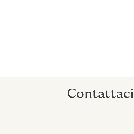
integrazione flussi di payr
gestione e validazione rim
gestione finanziaria dei b
assistenza.
Howden si fa promotrice dello sviluppo dell
e grandi imprese
servizi modulati sulle esi
gestione di piani complessi.
Contattaci