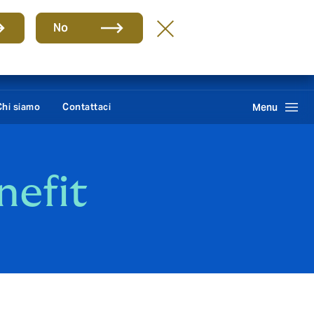
Group
IT
No
Howden One Network
Cerca
Chi siamo
Contattaci
Menu
nefit