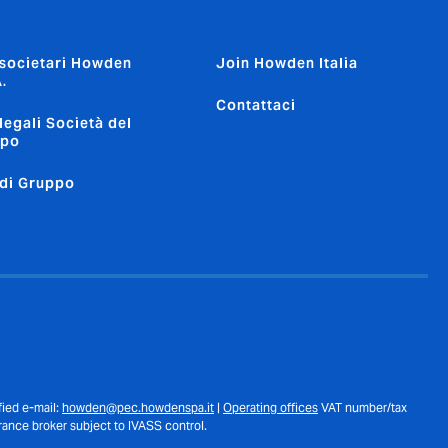
 societari Howden
Join Howden Italia
.
Contattaci
 legali Società del
ppo
 di Gruppo
fied e-mail:
howden@pec.howdenspa.it
|
Operating offices
VAT number/tax
ance broker subject to IVASS control.