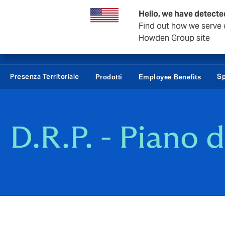
Affari e Corporate
Hello, we have detected
Find out how we serve c
Howden Group site
Presenza Territoriale
Sp
Prodotti
Employee Benefits
D.R.P. - Piano 