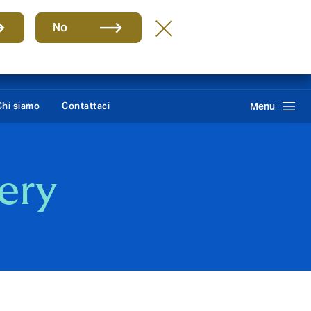
Group
IT
No
Howden One Network
Cerca
Chi siamo
Contattaci
Menu
ery