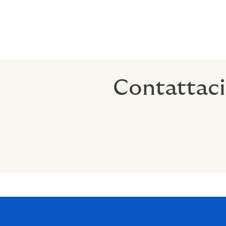
Procedura di Crisis Management
Manuale di Disaster Recovery
Procedura di Gestione del DRP
Contattaci