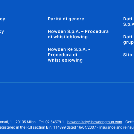
icy
Parità di genere
Dati
S.p.A
cy
Howden S.p.A. – Procedura
di whistleblowing
Dati
gru
Howden Re S.p.A. -
Procedura di
Sito
Whistleblowing
onati, 1 – 20135 Milan - Tel. 02.54679.1 -
howden.italy@howdengroup.com
- Certi
gistered in the RUI section B n. 114899 dated 16/04/2007 - Insurance and reinsur