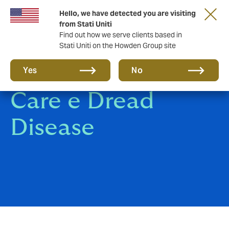
Hello, we have detected you are visiting
from Stati Uniti
Find out how we serve clients based in
Stati Uniti on the Howden Group site
Polizze Long Term
Yes
No
Care e Dread
Disease