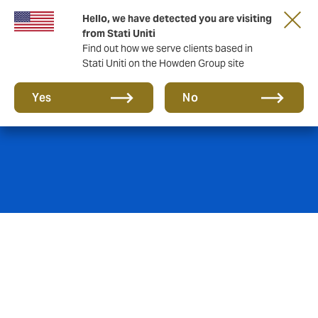
Hello, we have detected you are visiting
from Stati Uniti
Find out how we serve clients based in
Stati Uniti on the Howden Group site
Cauzioni
Yes
No
La fideiussione, che può essere bancaria o