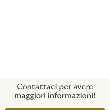
Implementazione e corretta attuazione del
Modello Organizzativo 231/2001
Cyber Security e Gestione Emergenze
Informatiche
Programma di Welfare aziendale evoluto
Attraverso questi strumenti e servizi, HOWDEN
garantisce alle strutture un controllo costante dei
propri rischi, il raggiungimento dei migliori risultati in
termini economici e di tutela nel rispetto dei
valori di
Sicurezza, Qualità e Trasparenza
che da sempre
contraddistinguono la propria attività.
Contattaci per avere
maggiori informazioni!