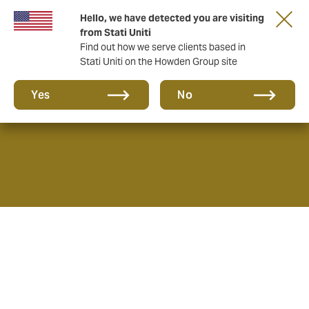
Hello, we have detected you are visiting
from Stati Uniti
Find out how we serve clients based in
Stati Uniti on the Howden Group site
Sostenibilità
Yes
No
La strategia di sostenibilità del Gruppo Howden si