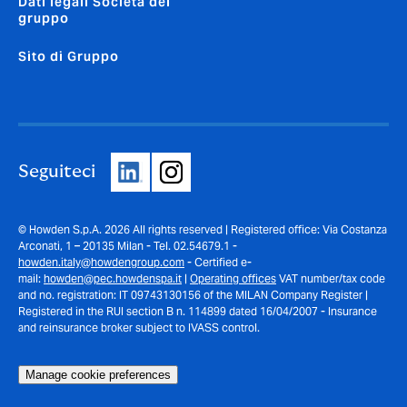
Dati legali Società del
gruppo
Sito di Gruppo
Seguiteci
© Howden S.p.A. 2026 All rights reserved | Registered office: Via Costanza
Arconati, 1 – 20135 Milan - Tel. 02.54679.1 -
howden.italy@howdengroup.com
- Certified e-
mail:
howden@pec.howdenspa.it
|
Operating offices
VAT number/tax code
and no. registration: IT 09743130156 of the MILAN Company Register |
Registered in the RUI section B n. 114899 dated 16/04/2007 - Insurance
and reinsurance broker subject to IVASS control.
Manage cookie preferences