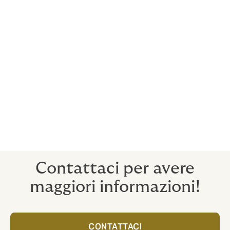
documentazione formativa per illustrare il
Decreto, come effettuare le segnalazioni e le
relative tutele.
Gestione del canale
gestione
delle segnalazioni, con rispetto dei
tempi previsti dalla normativa;
analisi preliminare
della segnalazione;
predisposizione di
reportistica
periodica.
Contattaci per avere
maggiori informazioni!
CONTATTACI