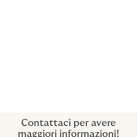
termine. Possono essere assicurate forniture
di beni mobili e servizi, con pagamento
rateizzato fino a 60 mesi. Non è previsto alcun
limite all’importo assicurabile e la di copertura
risulta pari al 90%. Il rischio assicurato è di
tipo commerciale, politico (per operazioni di
export), catastrofale (se abbinato al rischio
politico). I prodotti mid term si distinguono in
Polizza Fornitore, Polizza Cessionario e Polizza
Contratti Pluriennali.
Howden offre un
servizio innovativo e completo di
Credit Management
ai propri clienti con soluzioni
personalizzate per soddisfare le necessità di ciascuna
realtà.
Contattaci per avere
maggiori informazioni!