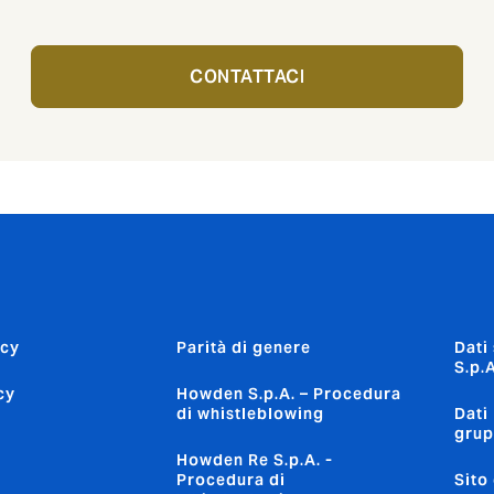
CONTATTACI
icy
Parità di genere
Dati
S.p.A
cy
Howden S.p.A. – Procedura
di whistleblowing
Dati
gru
Howden Re S.p.A. -
Procedura di
Sito