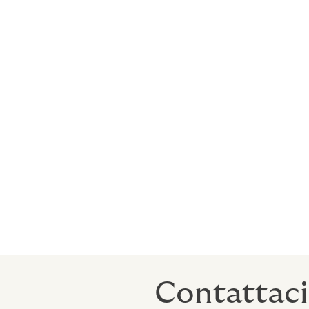
Interventi tecnologici:
Servizi e 
Gestione emergenze:
Incident Re
Trasferimento assicurativo
Quantification
: Analisi impatti po
Benchmarking
: Studio delle prin
Polizza Cyber
: Market analysis; e
Claims Management
Il
team di consulenti di Howden ha elevata 
attività di analisi, progettazione e control
Contattaci