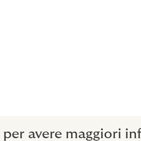
soluzioni HW-SW; Disaster Recovery; Monitoraggio (SIEM-SOC)
sponse; Loss Assessment (Forensic Analysis; Perizie).
tenziali evento cyber / data breach ai danni dell’azienda.
cipali minacce informatiche del settore industriale dell’aziend
laborazione soluzione assicurativa più adeguata;
esperienza informatica ed è in grado di svolgere un’
ampia
lo delle infrastrutture tecnologiche
.
 per avere maggiori in