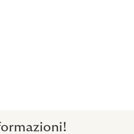
.
a.
gamma di
formazioni!