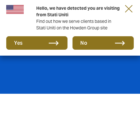
Hello, we have detected you are visiting
from Stati Uniti
Find out how we serve clients based in
Stati Uniti on the Howden Group site
Polizza Invalidità
Yes
No
La polizza Invalidità Totale e Permanente (ITP)
tutela