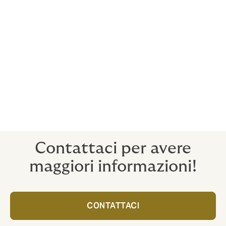
dall'Istituto Nazionale per l'Assicurazione contro gli
Infortuni sul Lavoro (INAIL) o dall'Associazione
Nazionale Italiana fra le Imprese Assicurative (
ANIA
).
Per calcolare il risarcimento si terrà quindi conto del
capitale assicurato, della percentuale di invalidità
determinata e delle eventuali franchigie.
La spesa sostenuta per la polizza può essere detratta
dall’Irpef per il 19%.
Contattaci per avere
maggiori informazioni!
CONTATTACI