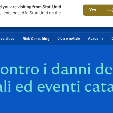
 you are visiting from Stati Uniti
Yes
lients based in Stati Uniti on the
ecialties
Blog e notizie
Academy
Risk Consulting
ontro i danni de
li ed eventi cata