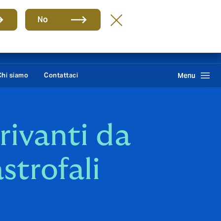
Group
IT
No
Howden One Network
Cerca
Chi siamo
Contattaci
Menu
rivanti da
strofali