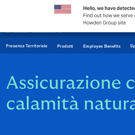
Affari e Corporate
Hello, we have detected
Find out how we serve c
Howden Group site
Presenza Territoriale
Sp
Prodotti
Employee Benefits
Assicurazione c
calamità natura