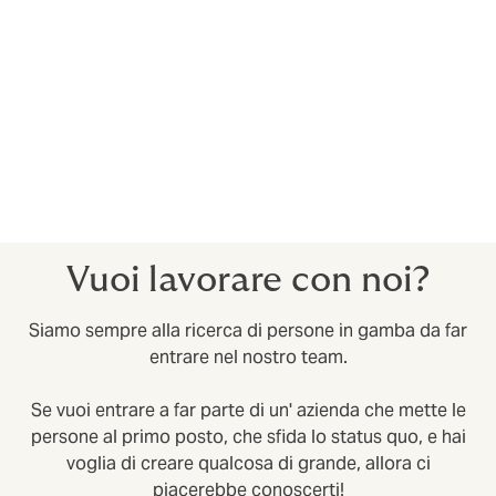
differenti
Cerchiamo di considerare tutte le diverse prospettive
ed esperienze e ci sforziamo di creare un ambiente di
lavoro che sia di supporto e inclusivo per tutti.
Non esiste un profilo specifico che può lavorare in
Howden, se pensi di avere le caratteristiche giuste e
condividi la nostra vision candidati qui.
Vuoi lavorare con noi?
Siamo sempre alla ricerca di persone in gamba da far
entrare nel nostro team.
Se vuoi entrare a far parte di un' azienda che mette le
persone al primo posto, che sfida lo status quo, e hai
voglia di creare qualcosa di grande, allora ci
piacerebbe conoscerti!