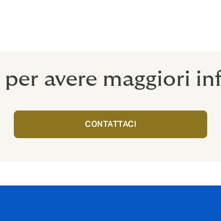
iassicurazione tradizionale, adattandoci alle esigenze specif
mo una solida e consolidata esperienza internazionale, sempre
vo è aiutare i clienti a ridurre e trasferire la loro esposizione
 per avere maggiori in
CONTATTACI