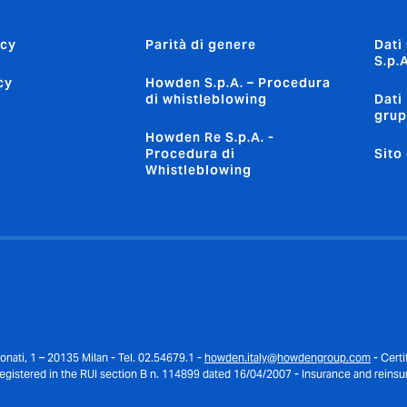
icy
Parità di genere
Dati
S.p.A
cy
Howden S.p.A. – Procedura
di whistleblowing
Dati
gru
Howden Re S.p.A. -
Procedura di
Sito
Whistleblowing
onati, 1 – 20135 Milan - Tel. 02.54679.1 -
howden.italy@howdengroup.com
- Certi
gistered in the RUI section B n. 114899 dated 16/04/2007 - Insurance and reinsur