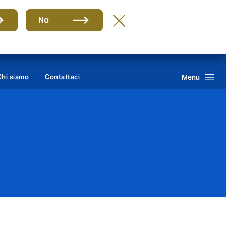
Group
IT
No
Howden One Network
Cerca
Chi siamo
Contattaci
Menu