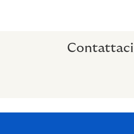
Competenze e soluzioni che vanno oltre la r
cliente e di ogni linea di business. Vantia
all’avanguardia nel mercato. Il nostro obietti
Contattaci