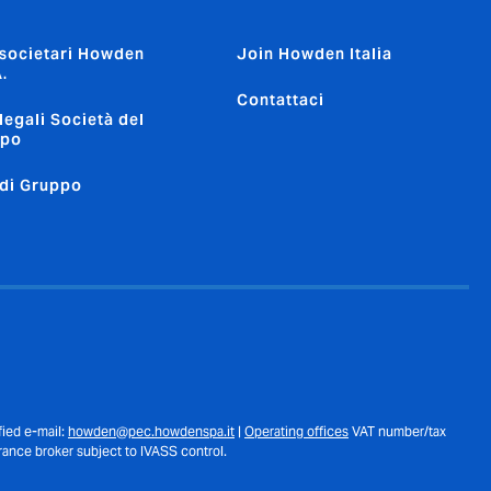
 societari Howden
Join Howden Italia
.
Contattaci
 legali Società del
ppo
 di Gruppo
fied e-mail:
howden@pec.howdenspa.it
|
Operating offices
VAT number/tax
ance broker subject to IVASS control.