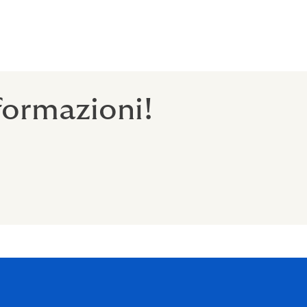
iche di ogni
 al rischio
formazioni!