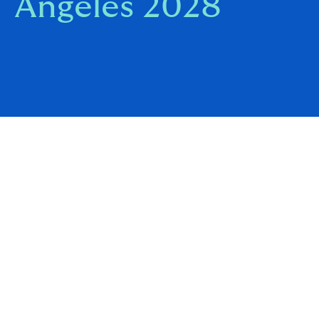
Angeles 2028
Una sponsorship fondata su preparazione,
resilienza e ricerca dell'eccellenza per
accompagnare una giovane protagonista
della vela italiana ai massimi livelli
internazionali
Milano, 18 giugno 2026 – Howden sarà al fianco di