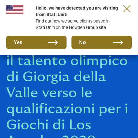
Hello, we have detected you are visiting
from Stati Uniti
Find out how we serve clients based in
Stati Uniti on the Howden Group site
Howden sostiene
Yes
No
il talento olimpico
di Giorgia della
Valle verso le
qualificazioni per i
Giochi di Los