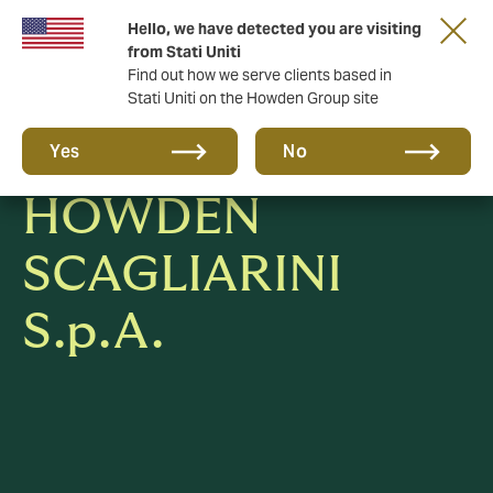
Hello, we have detected you are visiting
from Stati Uniti
Find out how we serve clients based in
Stati Uniti on the Howden Group site
Dati societari
Yes
No
HOWDEN
SCAGLIARINI
S.p.A.