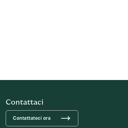
IVA N° 00909920373 - R.E.A. Bologna N° 232041
Capitale sociale interamente versato: € 200.000,00
Iscritta al R.U.I.
N° B000014392 dal 01/02/2007
Broker assicurativo soggetto al controllo dell’IVASS –
Istituto per la vigilanza sulle Assicurazioni
(
https://www.ivass.it
)
Segnala un reclamo
ACCESSO ALL'AREA RISERVATA
Contattaci
Contattateci ora