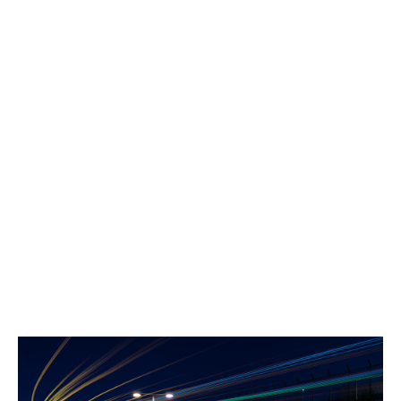
à chaque étape du cycle
de vie d'un Data Center
Howden combine le meilleur de ses expertises -
Construction, Dommages, Assurances de
Responsabilités, Cyber, Transport, Assurances
transactionnelles (GAP), Assurances juridiques
immobiler et Assurances environnementales - et son
savoir-faire dans des secteurs clés comme l'Energie et
la Tech pour construitre une offre unique dédiée au
secteur Data / Cloud.
En France, en Europe et partout dans le monde, nous
protégeons vos Data Centers à chaque étape de leur
cycle de vie, de la construction à la cession, avec des
solutions d'assurance sur-mesure.