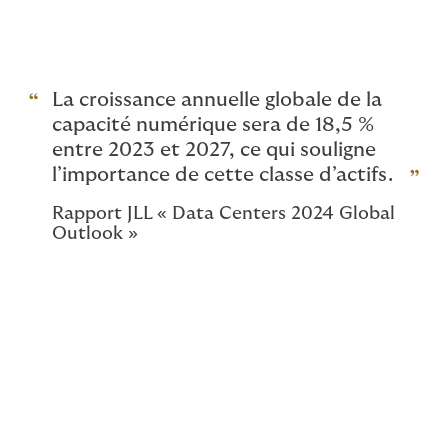
négociation nécessaire pour obtenir des propositions
d’assurances optimales puisse être allongé,
nécessitant rigueur dans le rétroplanning et le
management du dossier assurances en "mode projet".
La croissance annuelle globale de la
capacité numérique sera de 18,5 %
entre 2023 et 2027, ce qui souligne
l’importance de cette classe d’actifs.
Rapport JLL « Data Centers 2024 Global
Outlook »
Nos solutions d’assurance