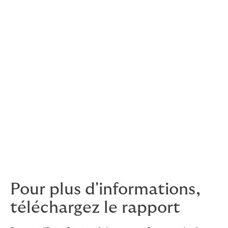
Les Data Centers présentent des risques
uniques pour le marché de l’assurance et
l’appétit pour de tels projets est donc
parfois variable.
La compréhension des
risques liés au projet et une communication
adéquate sur la gestion et l’atténuation de
ces risques sont des éléments essentiels
lorsqu’on envisage d’adopter une
approche stratégique optimale sur
le marché de l’assurance
.
– Raphael Cerda, Directeur Construction & Energie
Pour plus d'informations,
téléchargez le rapport