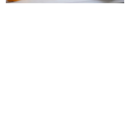
Comment évaluer
l'efficacité des actions
mises en place ?
Back Office Santé vous fournit un questionnaire de
satisfaction. Ce questionnaire permet de recueillir les
impressions de vos employés sur les interventions
réalisées et d'ajuster les parcours santé en
conséquence.
La cartographie santé est mise à jour deux fois par an,
offrant une vision dynamique et évolutive de la santé
de vos employés.