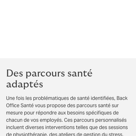
Hygiène de vie et Nutrition
Santé Visuelle
Ce questionnaire complet permet de dresser un
tableau précis et détaillé de la santé de vos salariés,
en mettant en lumière les principaux domaines
nécessitant une intervention.
Des parcours santé
adaptés
Une fois les problématiques de santé identifiées, Back
Office Santé vous propose des parcours santé sur
mesure pour répondre aux besoins spécifiques de
chacun de vos employés. Ces parcours personnalisés
incluent diverses interventions telles que des sessions
de physiothérapie, des ateliers de gestion du stress,