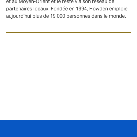
et au Moyen-Orient et le reste via son réseau de
partenaires locaux. Fondée en 1994, Howden emploie
aujourd'hui plus de 19 000 personnes dans le monde.
Contact presse en France
Charlotte Boukari
Responsable Communication, Howden
France
charlotte.boukari@howdengroup.com
FR +33 (0)7 89 43 93 90