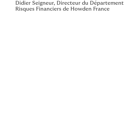
Didier Seigneur, Directeur du Département
Risques Financiers de Howden France
Léopold Larios de Piña est diplômé d’un Master en
Finance (Major Insurance & Risk Management) et d’un
Master en Computer Sciences for Finance de
l’Université Paris Dauphine.
Il possède plus de 25 ans d’expérience dans les
risques opérationnels et digitaux et dans le cyber-
risque. Précédemment Directeur de l’offre Cyber chez
Descartes, il a mis en place la fonction de Risk
Manager dans plusieurs grands groupes. Ainsi, il a
occupé le poste de Risk Manager du groupe Edenred
pendant 7 ans, avant de devenir Chief Risk Officer