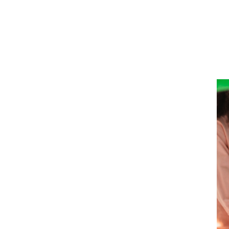
 autant qu’humain. Surtout à l’heure des sites type Glassdoor
t la réalité des promesses des employeurs parfois rudement 
package d’avantages sociaux solide et avéré devient alors un
qui prend soin de son capital humain.
ance : bien
igation légale
e santé est obligatoire. Cependant, il
ité" et "être protecteur". La protection
 au salarié de se projeter sereinement dans
e, de dentaire ou de médecine douce sont