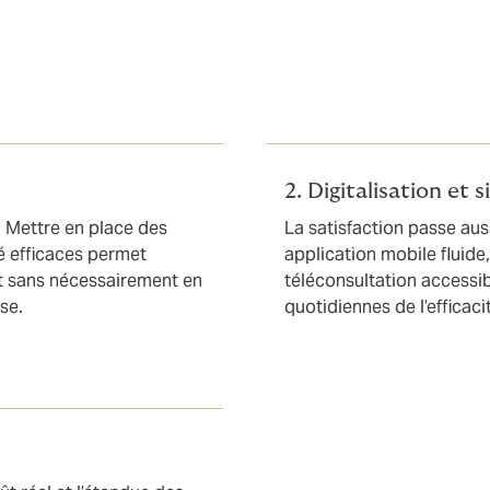
s, la protection sociale doit être pilotée. Voici trois axes po
2. Digitalisation et s
. Mettre en place des
La satisfaction passe auss
té efficaces permet
application mobile fluid
t sans nécessairement en
téléconsultation accessi
se.
quotidiennes de l’efficaci