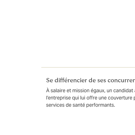
Un impact dire
Employeur
Le package d’avantages sociaux est devenu
recrutement.
Se différencier de ses concurre
À salaire et mission égaux, un candidat
l’entreprise qui lui offre une couvertur
services de santé performants.