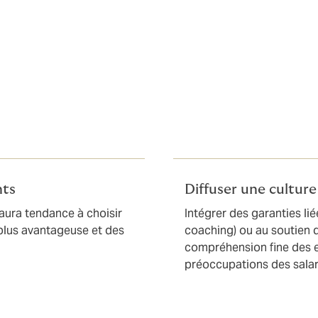
ct sur la Marque
 un élément de différenciation majeur lors des entretiens d
nts
Diffuser une culture
 aura tendance à choisir
Intégrer des garanties li
e plus avantageuse et des
coaching) ou au soutien 
compréhension fine des e
préoccupations des salar