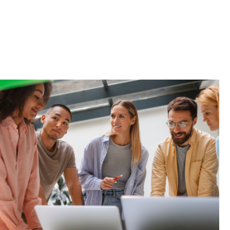
 et des
mises à
 signal fort