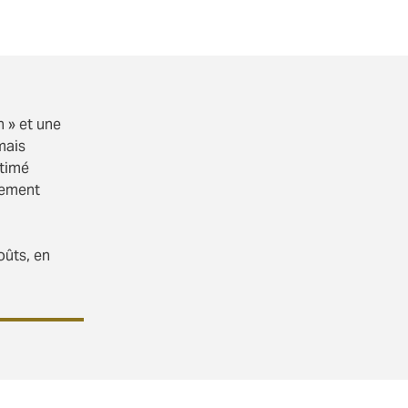
 » et une
mais
stimé
lement
ûts, en