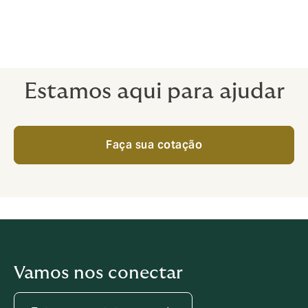
mental, oferecendo acesso a serviços de apoio
psicológico e programas de bem-estar, promovendo
um ambiente de trabalho mais saudável e produtivo.
Estamos aqui para ajudar
Faça sua cotação
Vamos nos conectar