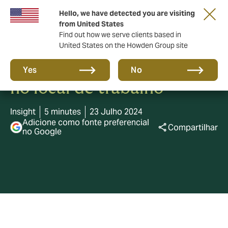
Hello, we have detected you are visiting
from United States
Find out how we serve clients based in
United States on the Howden Group site
Abordando a saúde mental
Yes
No
no local de trabalho
Insight
5 minutes
23 Julho 2024
Adicione como fonte preferencial
Compartilhar
no Google